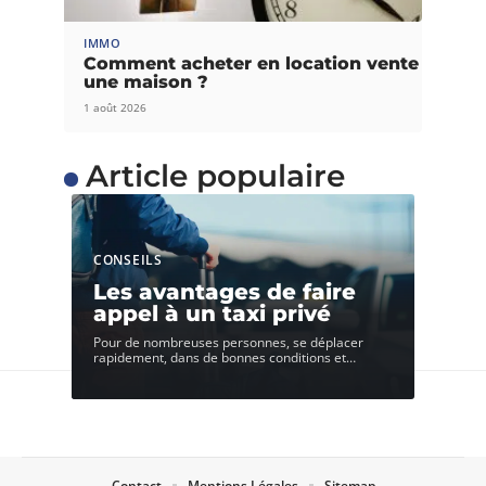
IMMO
Comment acheter en location vente
une maison ?
1 août 2026
Article populaire
CONSEILS
Les avantages de faire
appel à un taxi privé
Pour de nombreuses personnes, se déplacer
rapidement, dans de bonnes conditions et
…
Contact
Mentions Légales
Sitemap