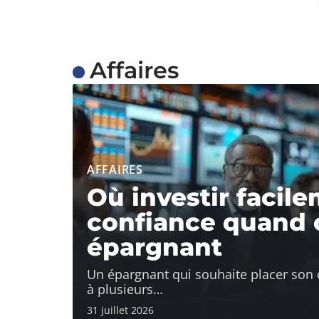
Affaires
AFFAIRES
Où investir facil
confiance quand 
épargnant
Un épargnant qui souhaite placer son c
à plusieurs
…
31 juillet 2026