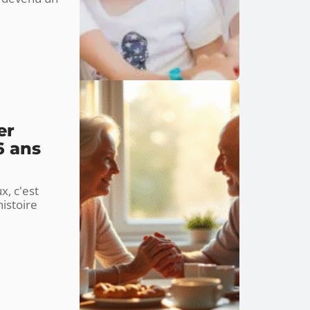
er
6 ans
x, c'est
'histoire