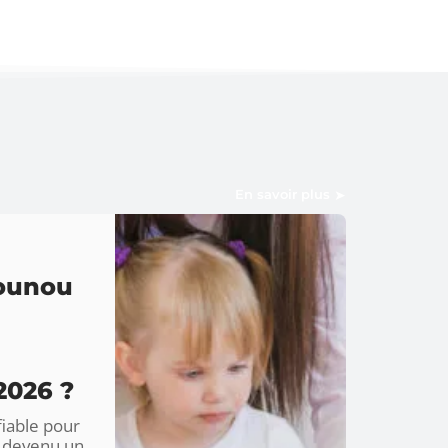
En savoir plus
nounou
2026 ?
fiable pour
t devenu un