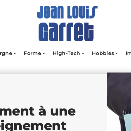
rgne
Forme
High-Tech
Hobbies
I
ement à une
eignement