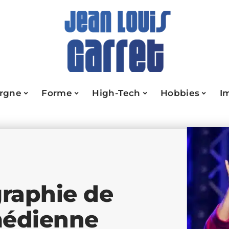
rgne
Forme
High-Tech
Hobbies
I
graphie de
médienne