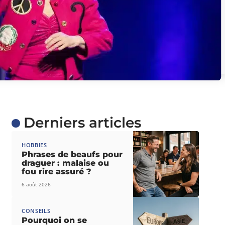
Derniers articles
HOBBIES
Phrases de beaufs pour
draguer : malaise ou
fou rire assuré ?
6 août 2026
CONSEILS
Pourquoi on se