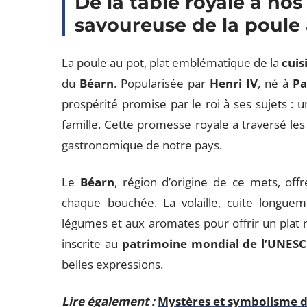
De la table royale à nos 
savoureuse de la poule
La poule au pot, plat emblématique de la
cuis
du
Béarn
. Popularisée par
Henri IV
, né à
P
prospérité promise par le roi à ses sujets 
famille. Cette promesse royale a traversé les s
gastronomique de notre pays.
Le
Béarn
, région d’origine de ce mets, off
chaque bouchée. La volaille, cuite longue
légumes et aux aromates pour offrir un plat 
inscrite au
patrimoine mondial de l’UNES
belles expressions.
Lire également :
Mystères et symbolisme de