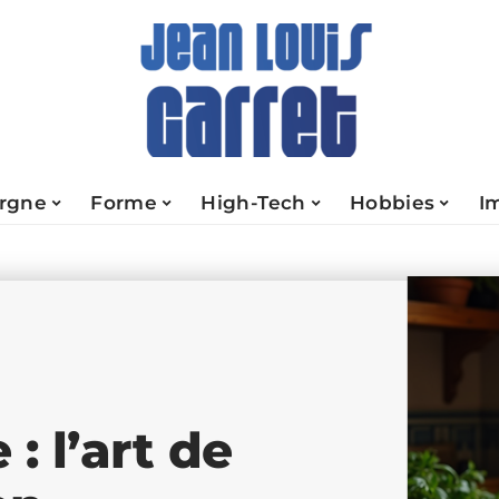
rgne
Forme
High-Tech
Hobbies
I
: l’art de