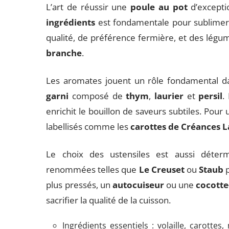
L’art de réussir une
poule au pot
d’excepti
ingrédients
est fondamentale pour sublimer c
qualité, de préférence fermière, et des légum
branche
.
Les aromates jouent un rôle fondamental dan
garni
composé de
thym
,
laurier
et
persil
.
enrichit le bouillon de saveurs subtiles. Pour 
labellisés comme les
carottes de Créances 
Le choix des ustensiles est aussi déte
renommées telles que
Le Creuset
ou
Staub
p
plus pressés, un
autocuiseur
ou une
cocott
sacrifier la qualité de la cuisson.
Ingrédients essentiels : volaille, carottes