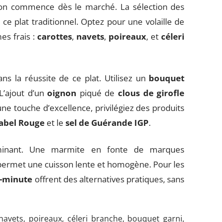
on commence dès le marché. La sélection des
e plat traditionnel. Optez pour une volaille de
es frais :
carottes
,
navets
,
poireaux
, et
céleri
s la réussite de ce plat. Utilisez un
bouquet
 L’ajout d’un
oignon
piqué de
clous de girofle
une touche d’excellence, privilégiez des produits
Label Rouge
et le
sel de Guérande IGP
.
rminant. Une marmite en fonte de marques
ermet une cuisson lente et homogène. Pour les
e-minute
offrent des alternatives pratiques, sans
, navets, poireaux, céleri branche, bouquet garni,