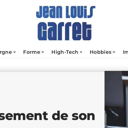
rgne
Forme
High-Tech
Hobbies
I
ssement de son