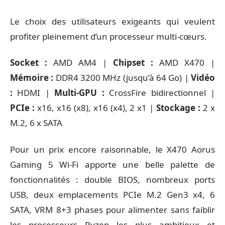
Le choix des utilisateurs exigeants qui veulent
profiter pleinement d’un processeur multi-cœurs.
Socket :
AMD AM4 |
Chipset :
AMD X470 |
Mémoire :
DDR4 3200 MHz (jusqu’à 64 Go) |
Vidéo
:
HDMI |
Multi-GPU :
CrossFire bidirectionnel |
PCIe :
x16, x16 (x8), x16 (x4), 2 x1 |
Stockage :
2 x
M.2, 6 x SATA
Pour un prix encore raisonnable, le X470 Aorus
Gaming 5 Wi-Fi apporte une belle palette de
fonctionnalités : double BIOS, nombreux ports
USB, deux emplacements PCIe M.2 Gen3 x4, 6
SATA, VRM 8+3 phases pour alimenter sans faiblir
les processeurs Ryzen les plus ambitieux et