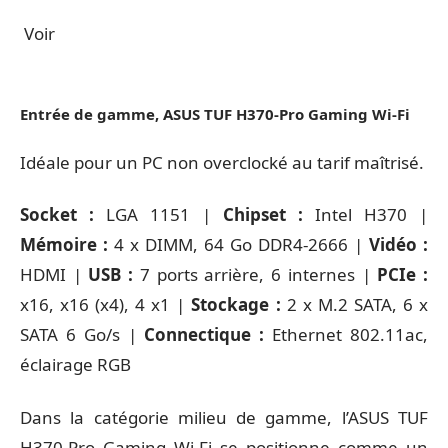
Voir
Entrée de gamme, ASUS TUF H370-Pro Gaming Wi-Fi
Idéale pour un PC non overclocké au tarif maîtrisé.
Socket :
LGA 1151 |
Chipset :
Intel H370 |
Mémoire :
4 x DIMM, 64 Go DDR4-2666 |
Vidéo :
HDMI |
USB :
7 ports arrière, 6 internes |
PCIe :
x16, x16 (x4), 4 x1 |
Stockage :
2 x M.2 SATA, 6 x
SATA 6 Go/s |
Connectique :
Ethernet 802.11ac,
éclairage RGB
Dans la catégorie milieu de gamme, l’ASUS TUF
H370-Pro Gaming Wi-Fi se positionne comme un