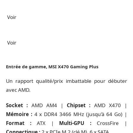
Voir
Voir
Entrée de gamme, MSI X470 Gaming Plus
Un rapport qualité/prix imbattable pour débuter
avec AMD.
Socket :
AMD AM4 |
Chipset :
AMD X470 |
Mémoire :
4 x DDR4 3466 MHz (jusqu’à 64 Go) |
Format :
ATX |
Multi-GPU :
CrossFire |
Connectique :
2 x PCIe M.2 (clé M), 6 x SATA