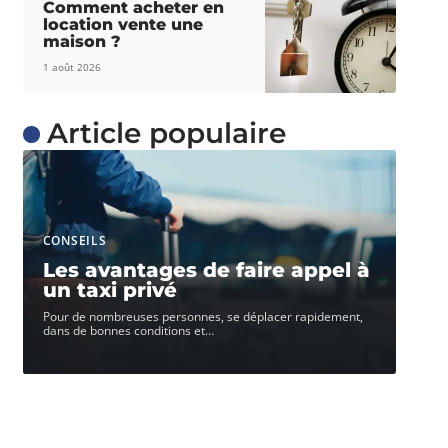
Comment acheter en
location vente une
maison ?
1 août 2026
Article populaire
CONSEILS
Les avantages de faire appel à
un taxi privé
Pour de nombreuses personnes, se déplacer rapidement,
dans de bonnes conditions et
…