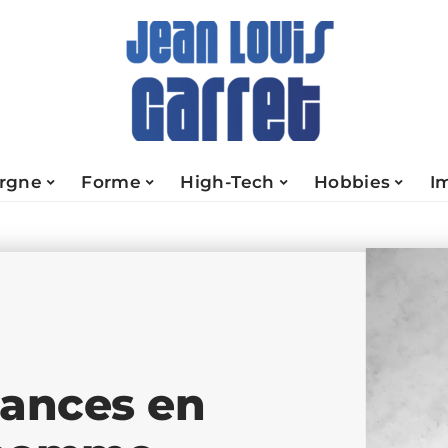
rgne
Forme
High-Tech
Hobbies
I
dances en