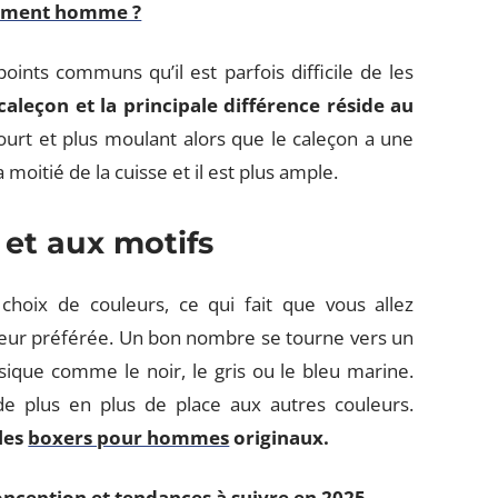
tement homme ?
nts communs qu’il est parfois difficile de les
caleçon et la principale différence réside au
court et plus moulant alors que le caleçon a une
moitié de la cuisse et il est plus ample.
 et aux motifs
choix de couleurs, ce qui fait que vous allez
eur préférée. Un bon nombre se tourne vers un
que comme le noir, le gris ou le bleu marine.
de plus en plus de place aux autres couleurs.
 les
boxers pour hommes
originaux.
onception et tendances à suivre en 2025