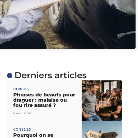
Derniers articles
HOBBIES
Phrases de beaufs pour
draguer : malaise ou
fou rire assuré ?
6 août 2026
CONSEILS
Pourquoi on se