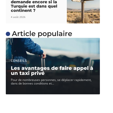
demande encore si la
Turquie est dans quel
continent ?
4 août 2026
Article populaire
CONSEILS
Les avantages de faire appel à
un taxi privé
Pour de nombreuses personnes, se déplacer rapidement,
dans de bonnes conditions et
…