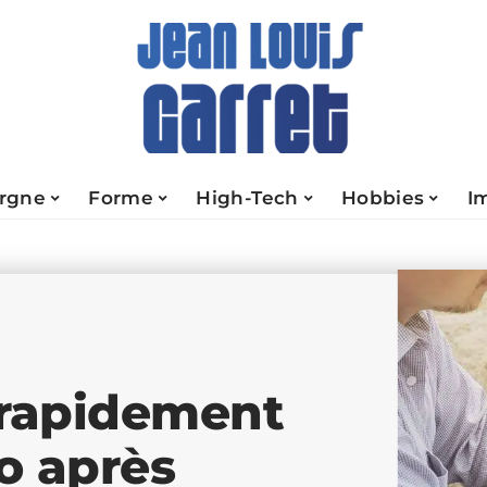
rgne
Forme
High-Tech
Hobbies
I
rapidement
o après